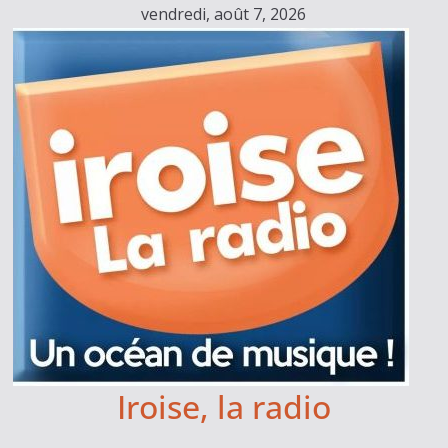
Passer
vendredi, août 7, 2026
au
contenu
Iroise, la radio